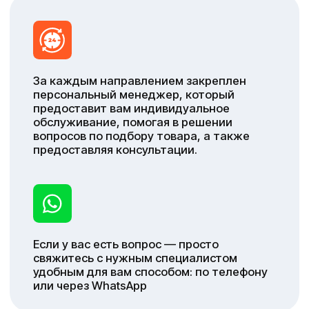
Сериков Николай
Васильевич
8 961 079-61-67
v@volgohimstroy.ru
Направления:
1.Красный; Тракторный; Спартановка
2.Московское направление
2.Ростовское направление