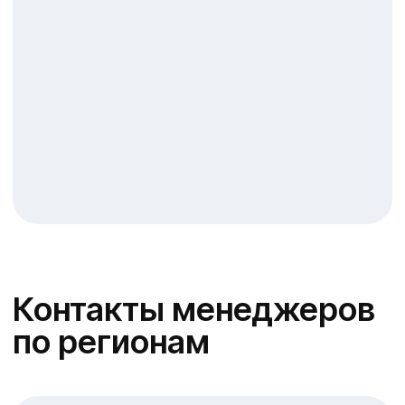
Волошина Ирина
Владимировна
8 960 886-41-77
sm@volgohimstroy.ru
Направления:
1.Центральный, Ворошиловский
2.Дзержинский р-он
3.Калмыкия Респ., Кавказ
Связаться с менеджером