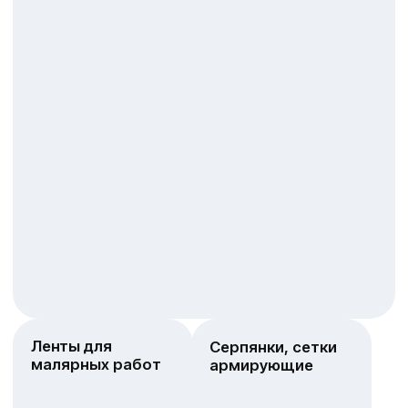
Ленты специализированного
назначения
Укрывные
Двусторонние
материалы
клейкие ленты