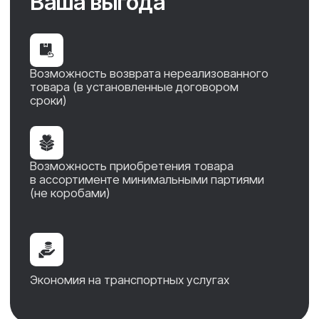
Связаться с менеджером
Земляков Сергей
Николаевич
8 909 381-66-65
zakaz@volgohimstroy.ru