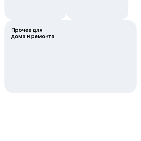
Мы предлагаем
программу
партнерства на
взаимовыгодной
основе
Мы высоко ценим наших
партнеров и всегда открыты
для сотрудничества. Наша
награда доверие клиентов
и признание потребителей
Высокий уровень
сервиса, надежность
и оперативность
поставок
Широкая ассортиментная
линейка товаров
отвечает требованиям
российских покупателей