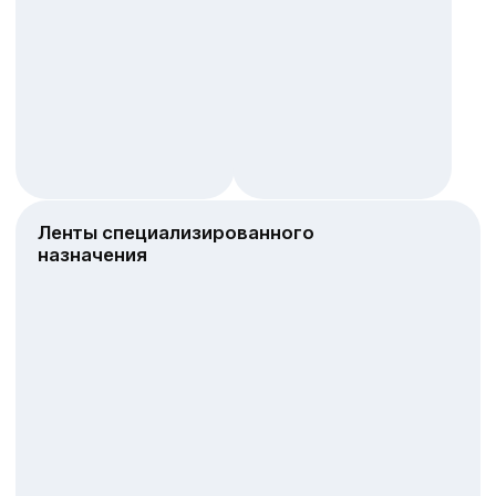
Сантехническая
Пены
группа товаров
монтажные
Монтажные клеи
(жидкие гвозди)