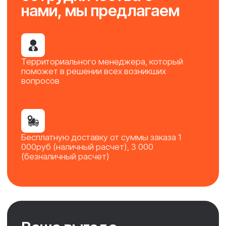
Вовк Павел Андреевич
8 906 175-48-83
zakaz1@volgohimstroy.ru
Направления:
1.Советский р-он, Тулака
2.Кировский, Красноармейский
3. Камышинское направление