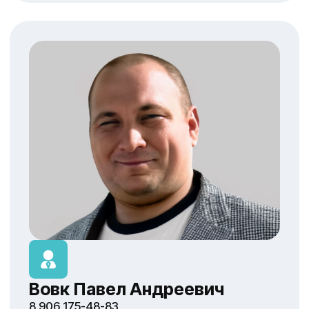
Связаться с менеджером
КОНТАКТЫ
Офис
Телефон
+7 8442 45-94-93
Email
admin@volgohimstroy.ru