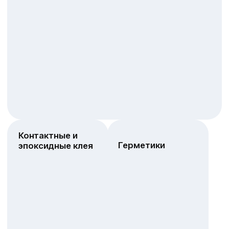
О компании
Компания «Волгохимстрой» работает
на российском рынке с 1998 года,
осуществляем оптово-розничные поставки
в магазины хоз. товаров, стройматериалов,
сантехники и канцтоваров на территории
Южного Федерального Округа
(Волгоградская область, Астраханская
область, Ростовская область, Калмыкия,
Ставропольский край, Карачаево-
Черкесская Республика).